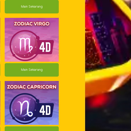
Main Sekarang
Main Sekarang