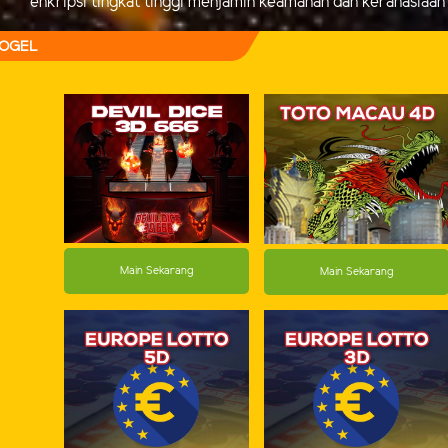
enkripsi tingkat tinggi menjamin keamanan dan kerahasia
OGEL
Main Sekarang
Main Sekarang