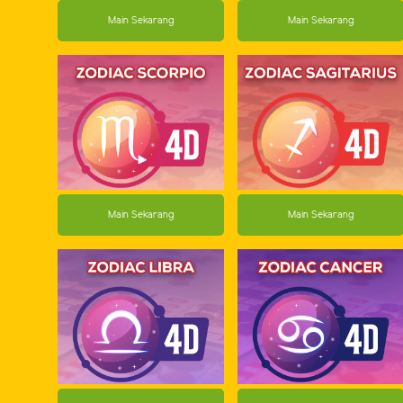
Main Sekarang
Main Sekarang
Main Sekarang
Main Sekarang