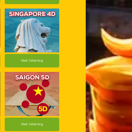
Main Sekarang
Main Sekarang