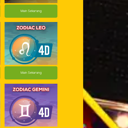
Main Sekarang
Main Sekarang