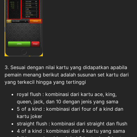
3. Sesuai dengan nilai kartu yang didapatkan apabila
pemain menang berikut adalah susunan set kartu dari
yang terkecil hingga yang tertinggi
royal flush : kombinasi dari kartu ace, king,
queen, jack, dan 10 dengan jenis yang sama
5 of a kind : kombinasi dari four of a kind dan
kartu joker
straight flush : kombinasi dari straight dan flush
4 of a kind : kombinasi dari 4 kartu yang sama