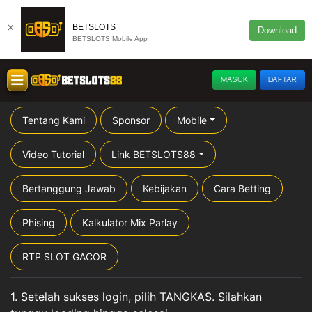
×
BETSLOTS
Download
BETSLOTS Mobile App
MASUK
DAFTAR
Tentang Kami
Sponsor
Mobile
Video Tutorial
Link BETSLOTS88
Bertanggung Jawab
Kebijakan
Cara Betting
Phising
Kalkulator Mix Parlay
RTP SLOT GACOR
1. Setelah sukses login, pilih TANGKAS. Silahkan