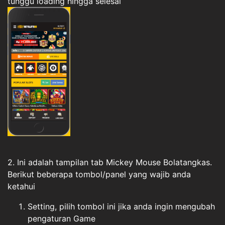
tunggu loading hingga selesai
2. Ini adalah tampilan tab Mickey Mouse Bolatangkas.
Berikut beberapa tombol/panel yang wajib anda
ketahui
Setting, pilih tombol ini jika anda ingin mengubah
pengaturan Game